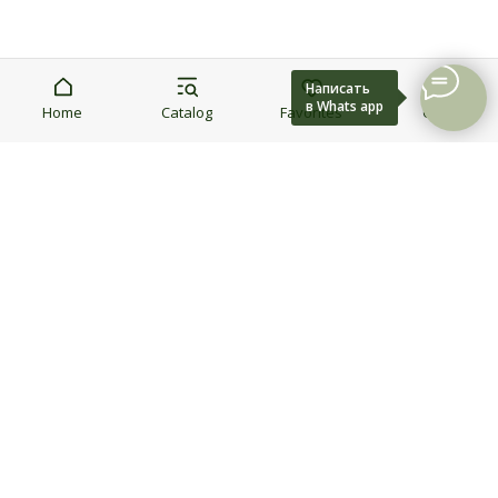
Написать
в Whats app
Home
Catalog
Favorites
Cart
Эфирные, сыродавленные и аромамасла от
производителя.
Навигация
Оплата и доставка
Эфирные масла
Обмен и возврат
Аромамасла
Смеси и композиции
Мази и бальзамы
Наборы