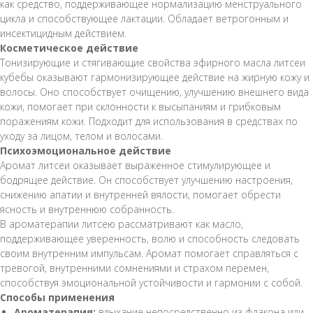
как средство, поддерживающее нормализацию менструального
цикла и способствующее лактации. Обладает ветрогонным и
инсектицидным действием.
Косметическое действие
Тонизирующие и стягивающие свойства эфирного масла литсеи
кубебы оказывают гармонизирующее действие на жирную кожу и
волосы. Оно способствует очищению, улучшению внешнего вида
кожи, помогает при склонности к высыпаниям и грибковым
поражениям кожи. Подходит для использования в средствах по
уходу за лицом, телом и волосами.
Психоэмоциональное действие
Аромат литсеи оказывает выраженное стимулирующее и
бодрящее действие. Он способствует улучшению настроения,
снижению апатии и внутренней вялости, помогает обрести
ясность и внутреннюю собранность.
В ароматерапии литсею рассматривают как масло,
поддерживающее уверенность, волю и способность следовать
своим внутренним импульсам. Аромат помогает справляться с
тревогой, внутренними сомнениями и страхом перемен,
способствуя эмоциональной устойчивости и гармонии с собой.
Способы применения
Ароматерапия:
вдыхание непосредственно из флакона или