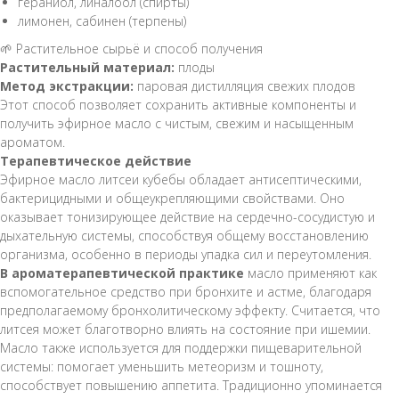
гераниол, линалоол (спирты)
лимонен, сабинен (терпены)
🌱 Растительное сырьё и способ получения
Растительный материал:
плоды
Метод экстракции:
паровая дистилляция свежих плодов
Этот способ позволяет сохранить активные компоненты и
получить эфирное масло с чистым, свежим и насыщенным
ароматом.
Терапевтическое действие
Эфирное масло литсеи кубебы обладает антисептическими,
бактерицидными и общеукрепляющими свойствами. Оно
оказывает тонизирующее действие на сердечно-сосудистую и
дыхательную системы, способствуя общему восстановлению
организма, особенно в периоды упадка сил и переутомления.
В ароматерапевтической практике
масло применяют как
вспомогательное средство при бронхите и астме, благодаря
предполагаемому бронхолитическому эффекту. Считается, что
литсея может благотворно влиять на состояние при ишемии.
Масло также используется для поддержки пищеварительной
системы: помогает уменьшить метеоризм и тошноту,
способствует повышению аппетита. Традиционно упоминается