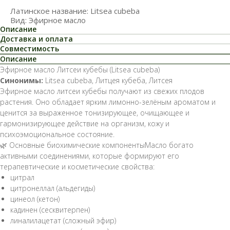
Латинское название: Litsea cubeba
Вид: Эфирное масло
Описание
Доставка и оплата
Совместимость
Описание
Эфирное масло Литсеи кубебы (Litsea cubeba)
Синонимы:
Litsea cubeba, Литцея кубеба, Литсея
Эфирное масло литсеи кубебы получают из свежих плодов
растения. Оно обладает ярким лимонно-зелёным ароматом и
ценится за выраженное тонизирующее, очищающее и
гармонизирующее действие на организм, кожу и
психоэмоциональное состояние.
🌿 Основные биохимические компонентыМасло богато
активными соединениями, которые формируют его
терапевтические и косметические свойства:
цитрал
цитронеллал (альдегиды)
цинеол (кетон)
кадинен (сесквитерпен)
линалилацетат (сложный эфир)