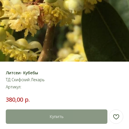
Литсеи- Кубебы
ТД Скифский Лекарь
Артикул:
р.
380,00
Купить