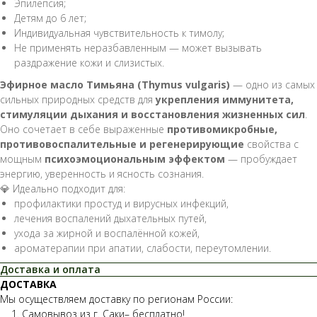
Эпилепсия;
Детям до 6 лет;
Индивидуальная чувствительность к тимолу;
Не применять неразбавленным — может вызывать
раздражение кожи и слизистых.
Эфирное масло Тимьяна (Thymus vulgaris)
— одно из самых
сильных природных средств для
укрепления иммунитета,
стимуляции дыхания и восстановления жизненных сил
.
Оно сочетает в себе выраженные
противомикробные,
противовоспалительные и регенерирующие
свойства с
мощным
психоэмоциональным эффектом
— пробуждает
энергию, уверенность и ясность сознания.
💎 Идеально подходит для:
профилактики простуд и вирусных инфекций,
лечения воспалений дыхательных путей,
ухода за жирной и воспалённой кожей,
ароматерапии при апатии, слабости, переутомлении.
Доставка и оплата
ДОСТАВКА
Мы осуществляем доставку по регионам России:
1. Самовывоз из г. Саки– бесплатно!