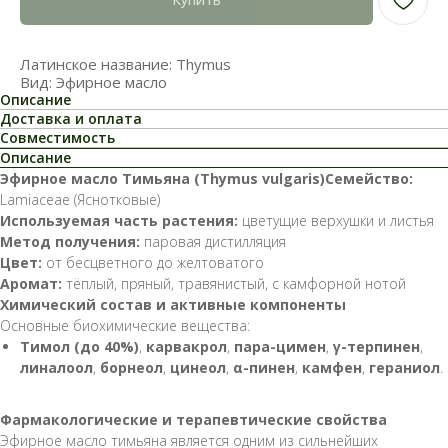
Латинское название: Thymus
Вид: Эфирное масло
Описание
Доставка и оплата
Совместимость
Описание
Эфирное масло Тимьяна (Thymus vulgaris)Семейство:
Lamiaceae (Яснотковые)
Используемая часть растения:
цветущие верхушки и листья
Метод получения:
паровая дистилляция
Цвет:
от бесцветного до желтоватого
Аромат:
тёплый, пряный, травянистый, с камфорной нотой
Химический состав и активные компоненты
Основные биохимические вещества:
Тимол (до 40%)
,
карвакрол
,
пара-цимен
,
γ-терпинен
,
линалоол
,
борнеол
,
цинеол
,
α-пинен
,
камфен
,
гераниол
.
Фармакологические и терапевтические свойства
Эфирное масло тимьяна является одним из сильнейших