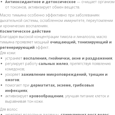
Антиоксидантное и детоксическое
— очищает организм
от токсинов, активизирует обмен веществ.
Масло тимьяна особенно эффективно при заболеваниях
дыхательной системы, ослабленном иммунитете, переутомлении
и хронических воспалениях.
Косметическое действие
Благодаря высокой концентрации тимола и линалоола, масло
тимьяна проявляет мощный
очищающий, тонизирующий и
регенерирующий
эффект.
Для кожи:
устраняет
воспаления, гнойнички, акне и раздражения
;
регулирует работу
сальных желез
, препятствуя появлению
комедонов;
ускоряет
заживление микроповреждений, трещин и
ожогов
;
помогает при
дерматитах, экземе, грибковых
инфекциях
;
активизирует
кровообращение
, улучшая питание клеток и
выравнивая тон кожи.
Для волос:
укрепляет волосяные луковицы,
стимулирует рост волос
;