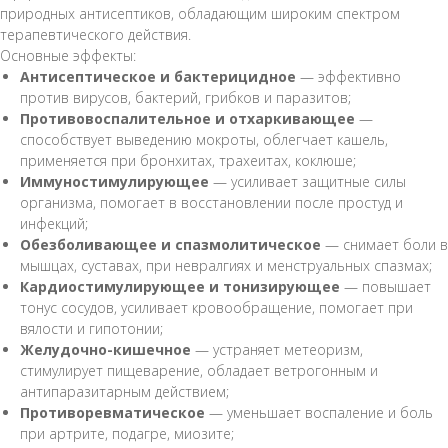
природных антисептиков, обладающим широким спектром
терапевтического действия.
Основные эффекты:
Антисептическое и бактерицидное
— эффективно
против вирусов, бактерий, грибков и паразитов;
Противовоспалительное и отхаркивающее
—
способствует выведению мокроты, облегчает кашель,
применяется при бронхитах, трахеитах, коклюше;
Иммуностимулирующее
— усиливает защитные силы
организма, помогает в восстановлении после простуд и
инфекций;
Обезболивающее и спазмолитическое
— снимает боли в
мышцах, суставах, при невралгиях и менструальных спазмах;
Кардиостимулирующее и тонизирующее
— повышает
тонус сосудов, усиливает кровообращение, помогает при
вялости и гипотонии;
Желудочно-кишечное
— устраняет метеоризм,
стимулирует пищеварение, обладает ветрогонным и
антипаразитарным действием;
Противоревматическое
— уменьшает воспаление и боль
при артрите, подагре, миозите;