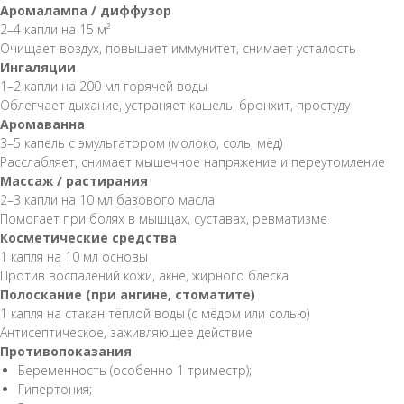
Аромалампа / диффузор
2–4 капли на 15 м²
Очищает воздух, повышает иммунитет, снимает усталость
Ингаляции
1–2 капли на 200 мл горячей воды
Облегчает дыхание, устраняет кашель, бронхит, простуду
Аромаванна
3–5 капель с эмульгатором (молоко, соль, мёд)
Расслабляет, снимает мышечное напряжение и переутомление
Массаж / растирания
2–3 капли на 10 мл базового масла
Помогает при болях в мышцах, суставах, ревматизме
Косметические средства
1 капля на 10 мл основы
Против воспалений кожи, акне, жирного блеска
Полоскание (при ангине, стоматите)
1 капля на стакан тёплой воды (с мёдом или солью)
Антисептическое, заживляющее действие
Противопоказания
Беременность (особенно 1 триместр);
Гипертония;