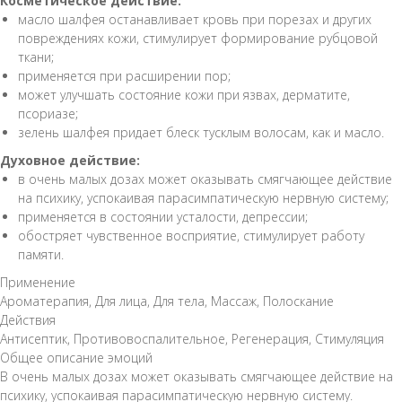
Косметическое действие:
масло шалфея останавливает кровь при порезах и других
повреждениях кожи, стимулирует форми­рование рубцовой
ткани;
применяется при расширении пор;
может улучшать состояние кожи при яз­вах, дерматите,
псориазе;
зелень шалфея придает блеск тусклым волосам, как и масло.
Духовное действие:
в очень малых дозах может оказывать смягчаю­щее действие
на психику, успокаивая парасимпати­ческую нервную систему;
применяется в состоянии усталости, депрессии;
обостряет чувственное вос­приятие, стимулирует работу
памяти.
Применение
Ароматерапия, Для лица, Для тела, Массаж, Полоскание
Действия
Антисептик, Противовоспалительное, Регенерация, Стимуляция
Общее описание эмоций
В очень малых дозах может оказывать смягчаю­щее действие на
психику, успокаивая парасимпати­ческую нервную систему.