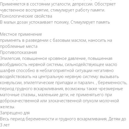
Применяется в состоянии усталости, депрессии. Обостряет
чувственное вос­приятие, стимулирует работу памяти.
Психологические свойства
В малых дозах успокаивает психику, Стимулирует память
Местное применение
применять в разведении с базовым маслом, наносить на
проблемные места
Противопоказания
Эпилепсия, повышенное кровяное давление, повышенная
возбудимость нервной системы, сильнодействующее масло
шалфея способно в неблагоприятной ситуации негативно
воздейство­вать на центральную нервную систему: вызывать
конвульсии, эпилептические припадки и паралич. , беременность,
период грудного вскармливания, возможны также чрезмерные
маточные спазмы., маленькие дети, не применятьего при
доброкачественной или злокачественной опухоли молочной
железы.
Запрещено для
Весь период беременности и грудного вскармливания, Детям до
3 лет