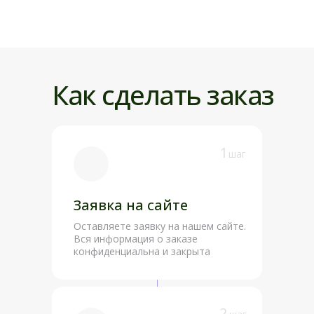
внутреннюю
борьбы с
собранность.
целлюлитом
и
Тонизирует и
восстановления
гармонизирует жирную
упругости кожи.
кожу и волосы,
Стимулирует рост
подходит для
волос, предотвращ
Как сделать заказ
ароматерапии, массажа
выпадение и усилив
и косметического ухода.
питание волосяных
луковиц.
1
шаг
Заявка на сайте
Оставляете заявку на нашем сайте.
Вся информация о заказе
конфиденциальна и закрыта
2